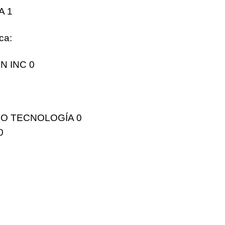
A 1
ca
:
 INC 0
O TECNOLOGÍA 0
0