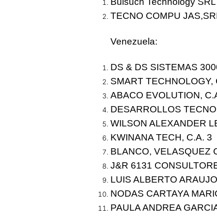
Buisuch Technology SR
TECNO COMPU JAS,S
Venezuela
:
DS & DS SISTEMAS 300
SMART TECHNOLOGY, 
ABACO EVOLUTION, C.
DESARROLLOS TECNOL
WILSON ALEXANDER L
KWINANA TECH, C.A.
3
BLANCO, VELASQUEZ 
J&R 6131 CONSULTORE
LUIS ALBERTO ARAUJ
NODAS CARTAYA MAR
PAULA ANDREA GARCI