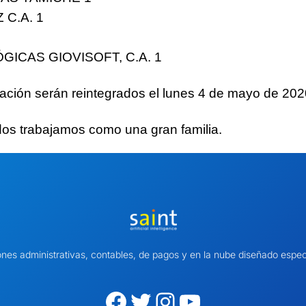
 C.A.
1
ICAS GIOVISOFT, C.A.
1
vación
serán reintegrados
el lunes 4 de mayo de 202
dos trabajamos como
una gran familia
.
ones administrativas, contables, de pagos y en la nube diseñado es
Facebook
Twitter
Instagram
YouTube