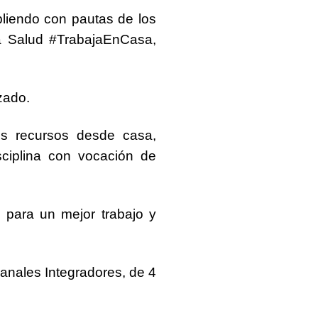
liendo con pautas de los
la Salud
#TrabajaEnCasa
,
zado.
os
recursos desde casa,
sciplina con vocación de
 para un mejor trabajo y
Canales
Integradores, de
4