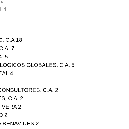
L
2
RL
1
0, C.A
18
C.A.
7
A.
5
OGICOS GLOBALES, C.A.
5
EAL
4
CONSULTORES, C.A.
2
S, C.A.
2
O VERA
2
IO
2
A BENAVIDES
2