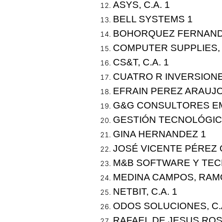
ASYS, C.A.
1
BELL SYSTEMS
1
BOHORQUEZ FERNAND
COMPUTER SUPPLIES, 
CS&T, C.A.
1
CUATRO R INVERSIONE
EFRAIN PEREZ ARAUJ
G&G CONSULTORES EM
GESTIÓN TECNOLÓGICA
GINA HERNANDEZ
1
JOSÉ VICENTE PÉREZ
M&B SOFTWARE Y TECN
MEDINA CAMPOS, RAM
NETBIT, C.A.
1
ODOS SOLUCIONES, C.
RAFAEL DE JESUS RO