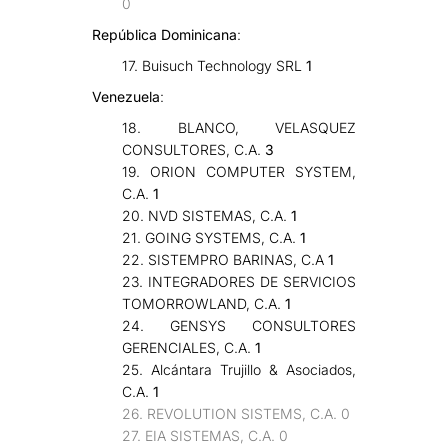
0
República Dominicana
:
17. Buisuch Technology SRL
1
Venezuela
:
18. BLANCO, VELASQUEZ
CONSULTORES, C.A.
3
19. ORION COMPUTER SYSTEM,
C.A.
1
20. NVD SISTEMAS, C.A.
1
21. GOING SYSTEMS, C.A.
1
22. SISTEMPRO BARINAS, C.A
1
23. INTEGRADORES DE SERVICIOS
TOMORROWLAND, C.A.
1
24. GENSYS CONSULTORES
GERENCIALES, C.A.
1
25. Alcántara Trujillo & Asociados,
C.A.
1
26. REVOLUTION SISTEMS, C.A. 0
27. EIA SISTEMAS, C.A. 0