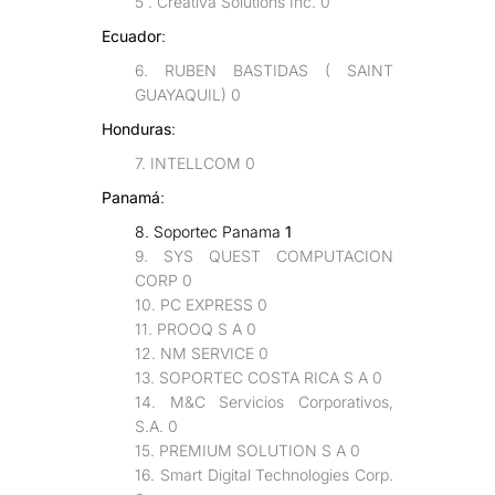
5 . Creativa Solutions Inc. 0
Ecuador
:
6. RUBEN BASTIDAS ( SAINT
GUAYAQUIL) 0
Honduras
:
7. INTELLCOM 0
Panamá
:
8. Soportec Panama
1
9. SYS QUEST COMPUTACION
CORP 0
10. PC EXPRESS 0
11. PROOQ S A 0
12. NM SERVICE 0
13. SOPORTEC COSTA RICA S A 0
14. M&C Servicios Corporativos,
S.A. 0
15. PREMIUM SOLUTION S A 0
16. Smart Digital Technologies Corp.