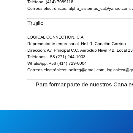
Teléfono: (414) 7089118
Correos electrónicos:
alpha_sistemas_ca@yahoo.com
,
Trujillo
LOGICAL CONNECTION, C.A.
Representante empresarial: Neil R. Canelón Garrido.
Dirección: Av. Principal C.C. Aeroclub Nivel P.B. Local 1
Teléfonos: +58 (271) 244-1003
WhatsApp: +58 (414) 729-0004
Correos electrónicos: n
eilrcg@gmail.com
,
logicalcca@g
Para formar parte de nuestros
Canale