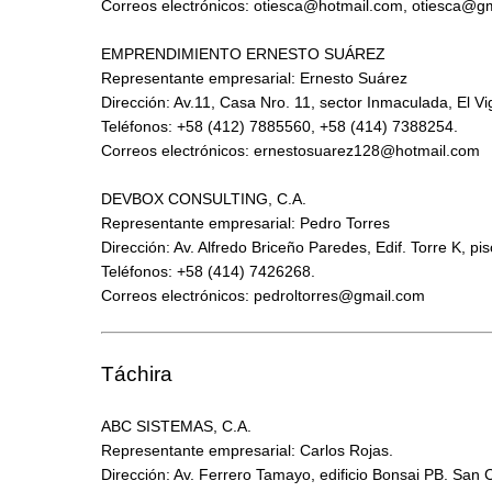
Correos electrónicos:
otiesca@hotmail.com
,
otiesca@gm
EMPRENDIMIENTO ERNESTO SUÁREZ
Representante empresarial: Ernesto Suárez
Dirección: Av.11, Casa Nro. 11, sector Inmaculada, El Vi
Teléfonos: +58 (412) 7885560, +58 (414) 7388254.
Correos electrónicos:
ernestosuarez128@hotmail.com
DEVBOX CONSULTING, C.A.
Representante empresarial: Pedro Torres
Dirección: Av. Alfredo Briceño Paredes, Edif. Torre K, p
Teléfonos: +58 (414) 7426268.
Correos electrónicos:
pedroltorres@gmail.com
Táchira
ABC SISTEMAS, C.A.
Representante empresarial: Carlos Rojas.
Dirección: Av. Ferrero Tamayo, edificio Bonsai PB. San C