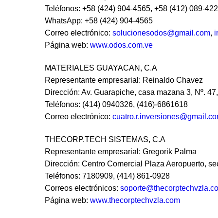
Teléfonos: +58 (424) 904-4565, +58 (412) 089-42
WhatsApp: +58 (424) 904-4565
Correo electrónico:
solucionesodos@gmail.com
,
i
Página web:
www.odos.com.ve
MATERIALES GUAYACAN, C.A
Representante empresarial: Reinaldo Chavez
Dirección: Av. Guarapiche, casa mazana 3, Nº. 47
Teléfonos: (414) 0940326, (416)-6861618
Correo electrónico:
cuatro.r.inversiones@gmail.c
THECORP.TECH SISTEMAS, C.A
Representante empresarial: Gregorik Palma
Dirección: Centro Comercial Plaza Aeropuerto, sec
Teléfonos: 7180909, (414) 861-0928
Correos electrónicos:
soporte@thecorptechvzla.c
Página web:
www.thecorptechvzla.com