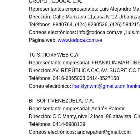
GRUPO TODOCA, C.A.
Representantes empresariales: Luis Alejandro Ma
Dirección: Calle Manzana 11,casa N°12,Urbanizac
Teléfonos: 9940764, (424) 9290526, (426) 59421
Correos electrónicos:
info@todoca.com.ve
,
luis.
Página web:
www.todoca.com.ve
TU SITIO @ WEB C.A
Representante empresarial: FRANKLIN MARTIN
Dirección: AV. REPÚBLICA C/C AV. SUCRE CC
Teléfonos: 0416-6865003 0414-8527158
Correo electrónico:
franklynwm@gmail.com
frank
BITSOFT VENEZUELA, C.A.
Representante empresarial: Andrés Palomo
Dirección: C.C Mamy, nivel 2 local 98 altavista. 
Teléfonos: 0414-8988129
Correos electrónicos:
andrepaher@gmail.com