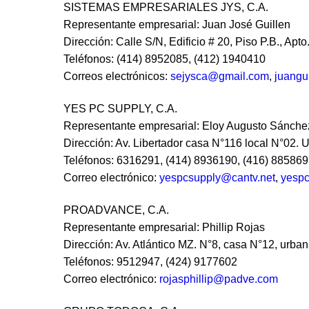
SISTEMAS EMPRESARIALES JYS, C.A.
Representante empresarial: Juan José Guillen
Dirección: Calle S/N, Edificio # 20, Piso P.B., Apto
Teléfonos: (414) 8952085, (412) 1940410
Correos electrónicos:
sejysca@gmail.com
,
juangu
YES PC SUPPLY, C.A.
Representante empresarial: Eloy Augusto Sánche
Dirección: Av. Libertador casa N°116 local N°02. 
Teléfonos: 6316291, (414) 8936190, (416) 88586
Correo electrónico:
yespcsupply@cantv.net
,
yesp
PROADVANCE, C.A.
Representante empresarial: Phillip Rojas
Dirección: Av. Atlántico MZ. N°8, casa N°12, urban
Teléfonos: 9512947, (424) 9177602
Correo electrónico:
rojasphillip@padve.com