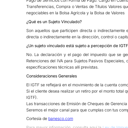
Pago de Servicios con Forma de Pago: Cargo en Cuen
Transferencias, Compra o Ventas de Títulos Valores qu
negociables en la Bolsa Agrícola y la Bolsa de Valores
¿Qué es un Sujeto Vinculado?
Son aquellos que participen directa o indirectamente 
directa o indirectamente en la dirección, control o cap
¿Un sujeto vinculado está sujeto a percepción de IGT
No. La declaración y el pago del impuesto que se ge
Retenciones del IVA para Sujetos Pasivos Especiales, d
especificaciones técnicas allí previstas.
Consideraciones Generales
El IGTF se reflejará en el movimiento de la cuenta com
Si el cliente desea realizar un retiro por el monto tota
IGTF).
Las transacciones de Emisión de Cheques de Gerencia p
Seremos el mejor canal para que cumplas con tus comp
Cortesía de
banesco.com
Para mayor información, consulta aquí la
Ley de Impues