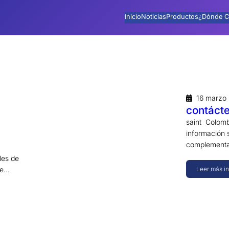
Inicio
Noticias
Productos
¿Dónde C
16 marzo
contáct
saint Colomb
información s
complementar
les de
de…
Leer más i