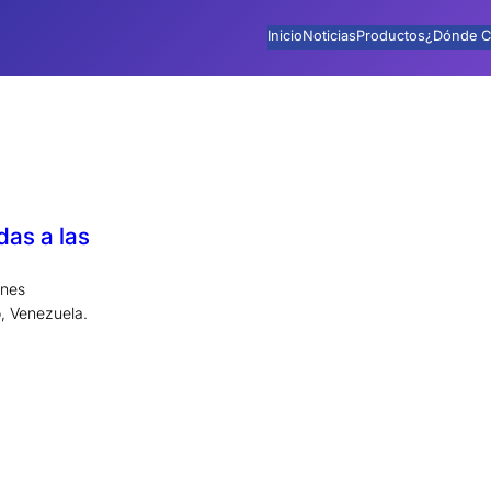
Inicio
Noticias
Productos
¿Dónde C
das a las
ones
, Venezuela.