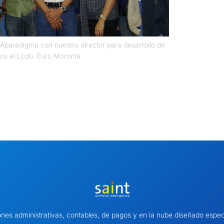
 Aparadigma con nuestro director para desarrollo de
ros el Lcdo. Euro Moronta
ones administrativas, contables, de pagos y en la nube diseñado es