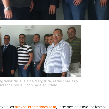
egrador de la Isla de Margarita, estas charlas y
dictados por el Econ. Adelso Prieto
poyo a los
nuevos integradores saint
, este mes de mayo realizamos un