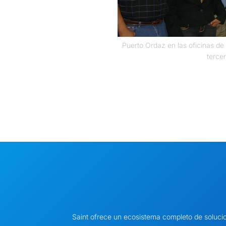
Puerto Ordaz en las oficinas de
terce
Saint ofrece un ecosistema completo de soluci