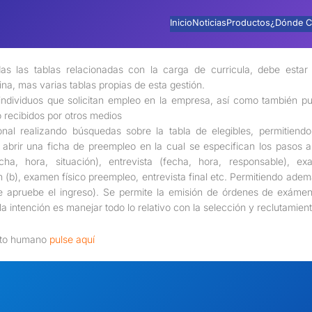
Inicio
Noticias
Productos
¿Dónde C
das las tablas relacionadas con la carga de curricula, debe esta
na, mas varias tablas propias de esta gestión.
 individuos que solicitan empleo en la empresa, así como también p
o recibidos por otros medios
nal realizando búsquedas sobre la tabla de elegibles, permitiendo
 abrir una ficha de preempleo en la cual se especifican los pasos 
cha, hora, situación), entrevista (fecha, hora, responsable), e
b), examen físico preempleo, entrevista final etc. Permitiendo además
se apruebe el ingreso). Se permite la emisión de órdenes de exámen
la intención es manejar todo lo relativo con la selección y reclutamien
ento humano
pulse aquí