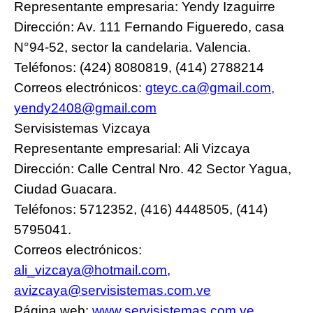
Representante empresaria: Yendy Izaguirre
Dirección: Av. 111 Fernando Figueredo, casa
N°94-52, sector la candelaria. Valencia.
Teléfonos: (424) 8080819, (414) 2788214
Correos electrónicos:
gteyc.ca@gmail.com
,
yendy2408@gmail.com
Servisistemas Vizcaya
Representante empresarial: Ali Vizcaya
Dirección: Calle Central Nro. 42 Sector Yagua,
Ciudad Guacara.
Teléfonos: 5712352, (416) 4448505, (414)
5795041.
Correos electrónicos:
ali_vizcaya@hotmail.com
,
avizcaya@servisistemas.com.ve
Página web:
www.servisistemas.com.ve