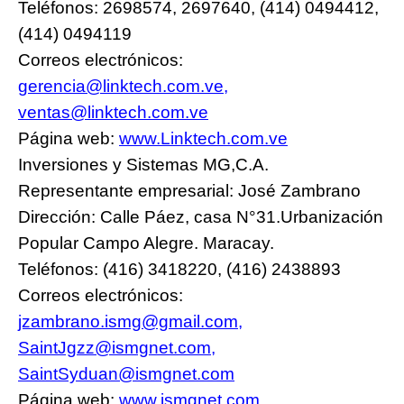
Teléfonos: 2698574, 2697640, (414) 0494412,
(414) 0494119
Correos electrónicos:
gerencia@linktech.com.ve
,
ventas@linktech.com.ve
Página web:
www.Linktech.com.ve
Inversiones y Sistemas MG,C.A.
Representante empresarial: José Zambrano
Dirección: Calle Páez, casa N°31.Urbanización
Popular Campo Alegre. Maracay.
Teléfonos: (416) 3418220, (416) 2438893
Correos electrónicos:
jzambrano.ismg@gmail.com
,
SaintJgzz@ismgnet.com
,
SaintSyduan@ismgnet.com
Página web:
www.ismgnet.com