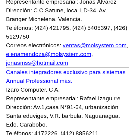
Representante empresarial: Jonás Álvarez
Dirección: C.C.Satune, local LD-34. Av.
Branger Michelena. Valencia.
Teléfonos: (424) 421795, (424) 5405397, (426)
5129750
Correos electrónicos:
ventas@molsystem.com
,
elenamendoza@molsystem.com
,
jonasmss@hotmail.com
Canales integradores exclusivo para sistemas
Annual Professional más.
Izaro Computer, C A.
Representante empresarial: Rafael Izaguirre
Dirección: Av.1,casa N°91-64, urbanización
Santa eduviges, V.R. barbula. Naguanagua.
Edo. Carabobo.
Teléfonos: 4172226, (412) 8856211