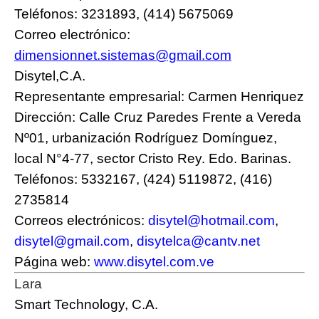
Teléfonos: 3231893, (414) 5675069
Correo electrónico:
dimensionnet.sistemas@gmail.com
Disytel,C.A.
Representante empresarial: Carmen Henriquez
Dirección: Calle Cruz Paredes Frente a Vereda
Nº01, urbanización Rodríguez Domínguez,
local N°4-77, sector Cristo Rey. Edo. Barinas.
Teléfonos: 5332167, (424) 5119872, (416)
2735814
Correos electrónicos:
disytel@hotmail.com
,
disytel@gmail.com
,
disytelca@cantv.net
Página web:
www.disytel.com.ve
Lara
Smart Technology, C.A.