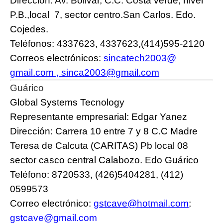
Dirección: Av. Bolivar, C.C. Costa verde, nivel
P.B.,local 7, sector centro.San Carlos. Edo.
Cojedes.
Teléfonos: 4337623, 4337623,(414)595-2120
Correos electrónicos:
sincatech2003@
gmail.com
,
sinca2003@gmail.com
Guárico
Global Systems Tecnology
Representante empresarial: Edgar Yanez
Dirección: Carrera 10 entre 7 y 8 C.C Madre
Teresa de Calcuta (CARITAS) Pb local 08
sector casco central Calabozo. Edo Guárico
Teléfono: 8720533, (426)5404281, (412)
0599573
Correo electrónico:
gstcave@hotmail.com
;
gstcave@gmail.com