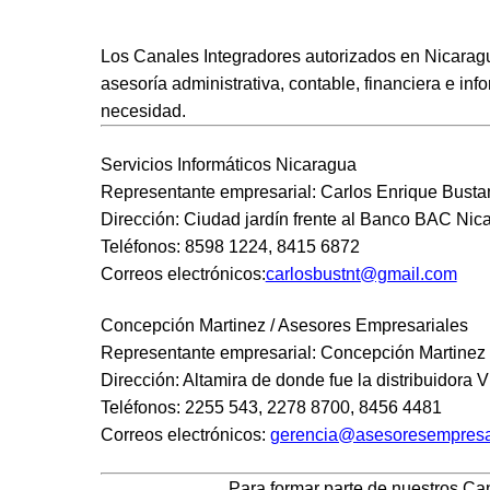
Los
Canales Integradores autorizados
en
Nicarag
asesoría administrativa, contable, financiera e inf
necesidad.
Servicios Informáticos Nicaragua
Representante empresarial: Carlos Enrique Bust
Dirección: Ciudad jardín frente al Banco BAC N
Teléfonos: 8598 1224, 8415 6872
Correos electrónicos:
carlosbustnt@gmail.com
Concepción Martinez / Asesores Empresariales
Representante empresarial: Concepción Martinez
Dirección: Altamira de donde fue la distribuidora
Teléfonos: 2255 543, 2278 8700, 8456 4481
Correos electrónicos:
gerencia@asesoresempresa
Para formar parte de nuestros
Can