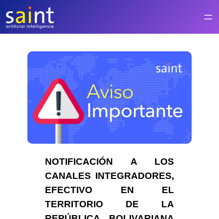
Saltar
al
contenido
NOTIFICACI
Ó
N A LOS
CANALES INTEGRADORES,
EFECTIVO EN EL
TERRITORIO DE LA
REPÚBLICA BOLIVARIANA