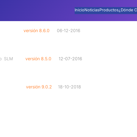
Inicio
Noticias
Productos
¿Dónde C
ano
versión 8.6.0
06-12-2016
nto SLM
versión 8.5.0
12-07-2016
icos SLM
v
ersión 9.0.2
18-10-2018