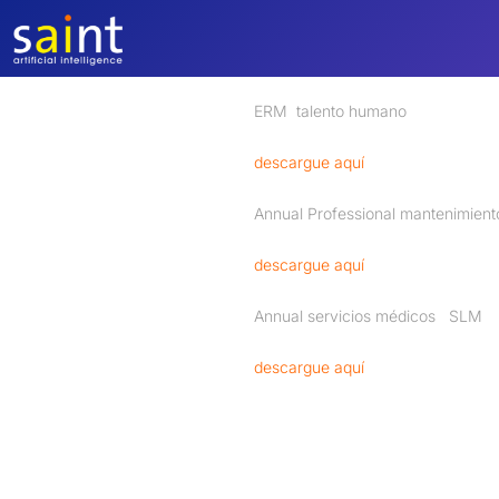
Saltar
al
contenido
ERM talento hum
descargue aquí
Annual Professional mantenimie
descargue aquí
Annual servicios méd
descargue aquí